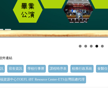
 校外連結
訊
宿舍資訊
學校行事曆
課程時序表
校務行政系統
食醫住
資源中心TOEFL iBT Resource Center-ETS台灣區總代理