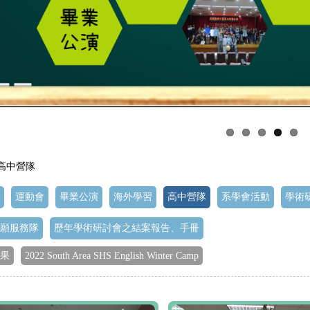
 高中營隊
運動會
畢業公演
海外學習
高中營隊
系學會活動
學術
願服務隊
歷年學術研討會之結案報告、手冊
果
2022 South Area SHS English Winter Camp