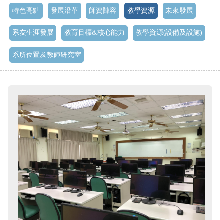
特色亮點
發展沿革
師資陣容
教學資源
未來發展
系友生涯發展
教育目標&核心能力
教學資源(設備及設施)
系所位置及教師研究室