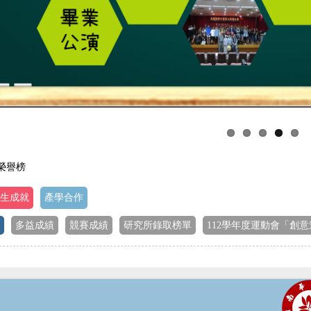
 榮譽榜
生成就
產學合作
多益成績
競賽成績
研究所錄取榜單
112學年度運動會「創